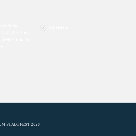
MENU
SPON
hrend des
Startseite
15.05. bis zum
1,3 MHz und im
ve
UM STADTFEST 2026