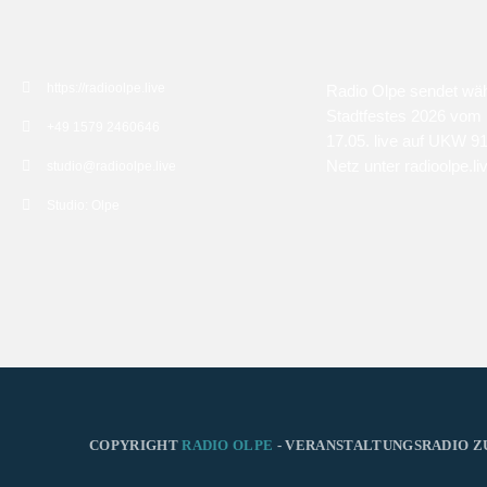
KONTAKT
ÜBER UNS
https://radioolpe.live
Radio Olpe sendet wä
Stadtfestes 2026 vom 
+49 1579 2460646
17.05. live auf UKW 9
Netz unter radioolpe.li
studio@radioolpe.live
Studio: Olpe
COPYRIGHT
RADIO OLPE
- VERANSTALTUNGSRADIO Z