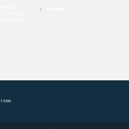
hrend des
Startseite
15.05. bis zum
1,3 MHz und im
ive
T 2026