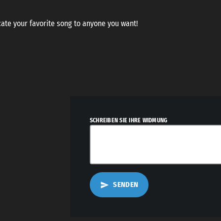
ate your favorite song to anyone you want!
SEND YOUR DEDICATION
SCHREIBEN SIE IHRE WIDMUNG
SENDEN
send