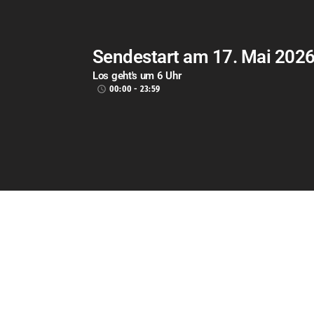
CURRENT SHOW
Sendestart am 17. Mai 202
Los geht's um 6 Uhr
00:00 - 23:59
access_time
WEEKLY SHOWS