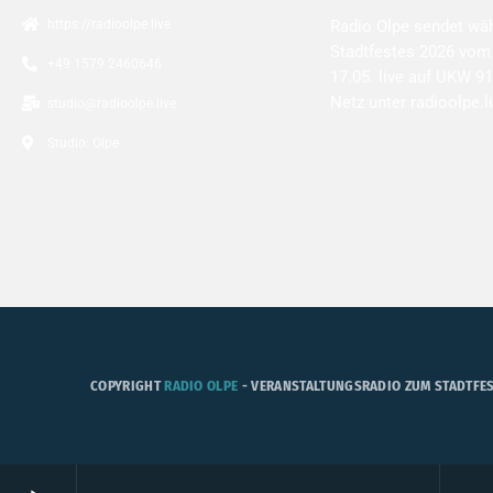
https://radioolpe.live
Radio Olpe sendet wä
Stadtfestes 2026 vom 
+49 1579 2460646
17.05. live auf UKW 9
Netz unter radioolpe.l
studio@radioolpe.live
Studio: Olpe
COPYRIGHT
RADIO OLPE
- VERANSTALTUNGSRADIO ZUM STADTFES