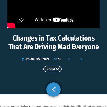
Changes in Tax Calculations
That Are Driving Mad Everyone
16
29. AUGUST 2021
today
BUSINESS
share
email
Lorem ipsum dolor sit amet, consectetur adipiscing elit. Vivamus auctor