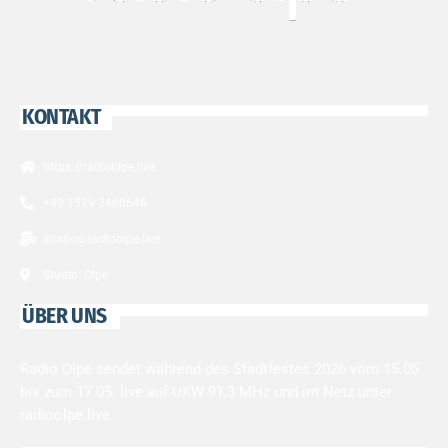
KONTAKT
https://radioolpe.live
+49 1579 2460646
studio@radioolpe.live
Studio: Olpe
ÜBER UNS
Radio Olpe sendet während des Stadtfestes 2026 vom 15.05.
bis zum 17.05. live auf UKW 91,3 MHz und im Netz unter
radioolpe.live