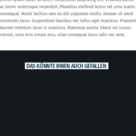
ac lorem scelerisque imperdiet. Phasellus eleifend lectus vel urna mattis
consequat. Morbi facilisis sem eu elit vulputate mollis. Aenean sit amet
commodo lacus. Suspendisse faucibus nec tellus eget maximus. Praesent
laoreet interdum lacus in maximus. Maecenas auctor, libero vel cursus
rutrum, urna eros ornare arcu, vitae consequat lacus odio nec ante.
DAS KÖNNTE IHNEN AUCH GEFALLEN
label
BUSINESS