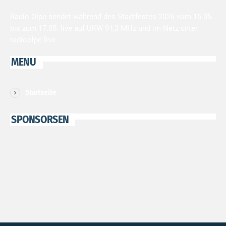
Radio Olpe sendet während des Stadtfestes 2026 vom 15.05.
bis zum 17.05. live auf UKW 91,3 MHz und im Netz unter
radioolpe.live
MENU
Startseite
SPONSORSEN