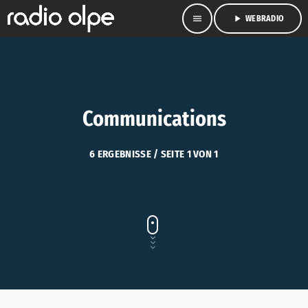
menu
play_arrow
WEBRADIO
Communications
6 ERGEBNISSE / SEITE 1 VON 1